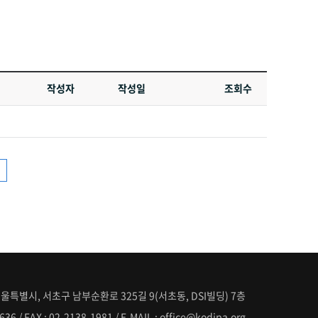
소개
UAMITRA회원사
커뮤니티
정보마당
작성자
작성일
조회수
울특별시, 서초구 남부순환로 325길 9(서초동, DSI빌딩) 7층
636 / FAX : 02-2138-1981 / E-MAIL : office@kodipa.org