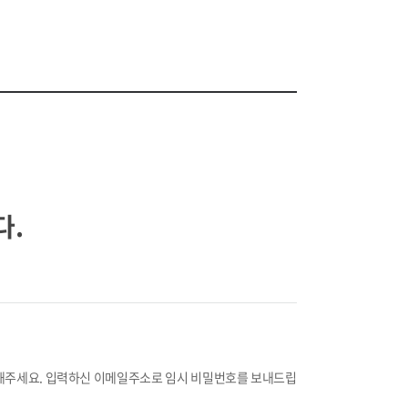
소개
UAMITRA회원사
커뮤니티
정보마당
다.
해주세요. 입력하신 이메일주소로 임시 비밀번호를 보내드립