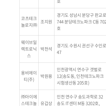
호
경기도 성남시 분당구 판교
코츠테크
조지원
744 분당테크노파크 C동 70
놀로지㈜
호
웨이브일
경기도 수원시 권선구 수인
렉트로닉
박천석
47
스
인천광역시 연수구 갯벌로
용비에이
박원용
12(송도동, 인천테크노파크
티(주)
시험생산동 205호)
㈜아이에
인천 연수구 송도과학로 32
스테크놀
유갑상
송도 IT센터 M동 3202호,