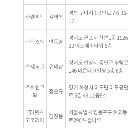
경북 구미시 1공단로 7길 36-
㈜엘씨텍
김영복
17
경기도 군포시 산본1동 1026
㈜위스텍
안동명
30 에스에이타워 6층
경기도 안양시 동안구 부림
㈜제노코
유태삼
146 네온테크빌딩 5층 6층
㈜화인코
경기 화성시 마도면 마도공
정운규
왁
로 5길 48,11동6호
(주)렛츠
서울특별시 영등포구 여의동
김창용
고코리아
로290 노들나루