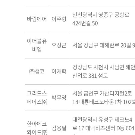
인천광역시 영종구 공항로
바람에어
이주형
424번길 50
이더블유
오상근
서울 강남구 테헤란로 20길 
비엠
경상남도 사천시 사남면 해
㈜샘코
이재학
산업로 381 샘코
그리드스
서울 금천구 가산디지털2로
박무영
페이스㈜
18 대륭테크노타운1차 102
대전광역시 유성구 테크노4
한아에코
김용필
로 17 대덕비즈센터 D동 604
와이드㈜