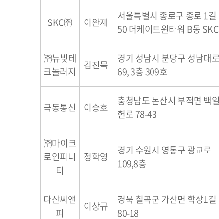
서울특별시 종로구 종로 1길
SKC㈜
이완재
50 더케이트윈타워 B동 SKC
㈜뉴빛테
경기 성남시 분당구 성남대
김진묵
크놀러지
69, 3층 309호
충청남도 논산시 부적면 백
극동통신
이승호
헌로 78-43
㈜마이크
경기 수원시 영통구 광교로
로인피니
정학영
109,8층
티
다산씨앤
경북 칠곡군 가산면 학상1길
이상규
피
80-18