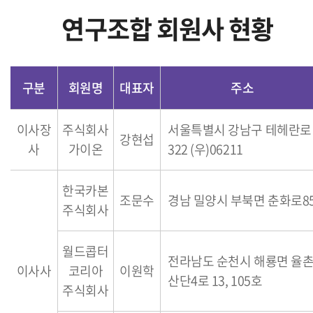
연구조합 회원사 현황
구분
회원명
대표자
주소
이사장
주식회사
서울특별시 강남구 테헤란로
강현섭
사
가이온
322 (우)06211
한국카본
조문수
경남 밀양시 부북면 춘화로8
주식회사
월드콥터
전라남도 순천시 해룡면 율
이사사
코리아
이원학
산단4로 13, 105호
주식회사