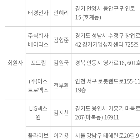
경기 안양시 동안구 귀인로
태경전자
안혜리
15 (호계동)
주식회사
경기도 성남시 수정구 창업
김형준
베이리스
42 경기기업성자센터 725호
회원사
포드림
김원국
경북 안동시 영가로16, 601
(주)아스
인천 서구 로봇랜드로155-11
전부환
트로엑스
19층
LIG넥스
경기도 용인시 기흥기 마북
김지찬
원
207(마북동) 16911
플라이보
이기용
서울 강남구 테헤란로20길 9