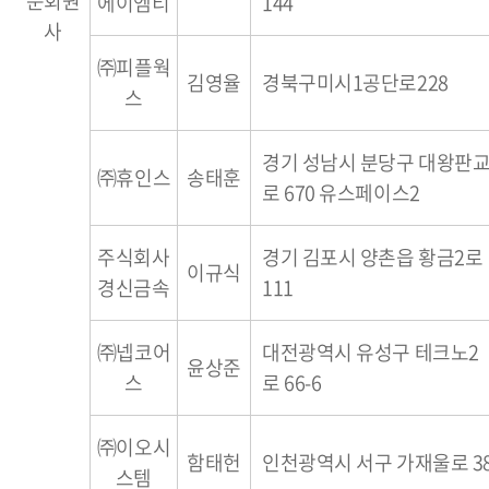
준회원
에이엠티
144
사
㈜피플웍
김영율
경북구미시1공단로228
스
경기 성남시 분당구 대왕판
㈜휴인스
송태훈
로 670 유스페이스2
주식회사
경기 김포시 양촌읍 황금2로
이규식
경신금속
111
㈜넵코어
대전광역시 유성구 테크노2
윤상준
스
로 66-6
㈜이오시
함태헌
인천광역시 서구 가재울로 3
스템