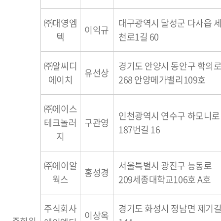
㈜대영엠
대구광역시 달성군 다사읍 
이익규
텍
천로1길 60
㈜알씨디
경기도 안양시 동안구 학의
유선상
에이치
268 안양메가밸리109호
㈜에이스
인천광역시 연수구 하모니로
테크놀러
구관영
187번길 16
지
㈜에이알
서울특별시 광진구 능동로
홍성경
웍스
209세종대학교106호 A호
주식회사
경기도 화성시 정남면 제기
이상옥